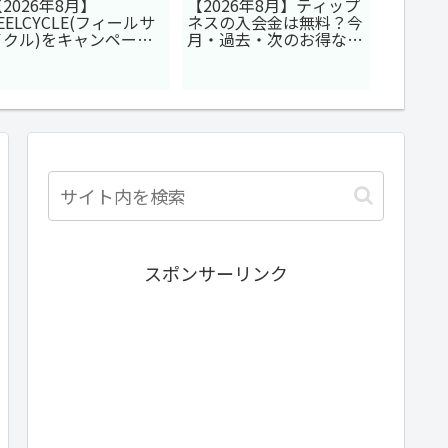
2026年8月】
【2026年8月】ティップ
【8月9
EELCYCLE(フィールサ
ネスの入会金は無料？今
ンスの
イクル)をキャンペーン
月・過去・次のお得なキ
ペーン
やクーポンコードで割引
ャンペーンを解説！
過去の
する方法
期も予
スポンサーリンク