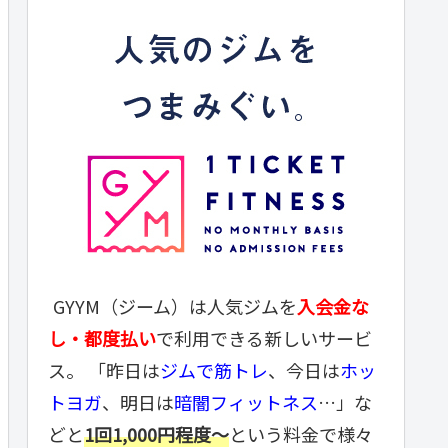
GYYM（ジーム）は人気ジムを
入会金な
し・都度払い
で利用できる新しいサービ
ス。 「昨日は
ジムで筋トレ
、今日は
ホッ
トヨガ
、明日は
暗闇フィットネス
…」な
どと
1回1,000円程度～
という料金で様々