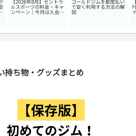
が
【2026年8月】セントラ
ゴールドジムを都度払い
【
安
ルスポーツの料金・キャ
で安く利用する方法の解
F
も
ンペーン｜今月は入会金
説
無料？
い持ち物・グッズまとめ