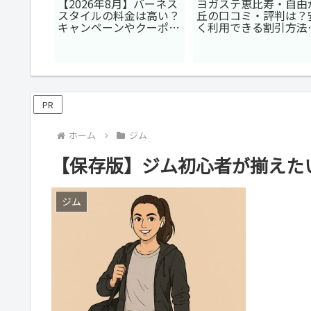
】ロイブ
【2026年8月】バーネス
ヨガステ恵比寿・自由
トヨガ＆
スタイルの料金は高い？
丘の口コミ・評判は？
ダイエッ
キャンペーンやクーポン
く利用できる割引方法
り】
で割引する方法6選
紹介
PR
ホーム
ジム
【保存版】ジム初心者が揃えた
ジム