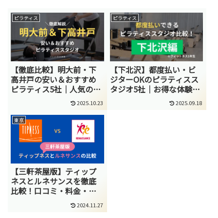
ピラティス
ピラティス
【徹底比較】明大前・下
【下北沢】都度払い・ビ
高井戸の安い＆おすすめ
ジターOKのピラティスス
ピラティス5社｜人気のマ
タジオ5社｜お得な体験あ
シン,マット,パーソナルス
り＆初心者歓迎
2025.10.23
2025.09.18
タジオはどれ？
東京
【三軒茶屋版】ティップ
ネスとルネサンスを徹底
比較！口コミ・料金・特
徴でわかるあなたの最適
2024.11.27
解！