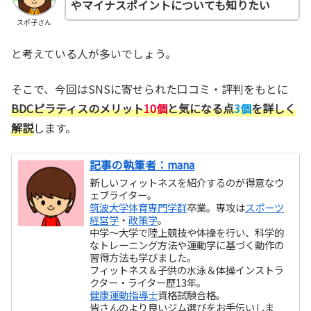
やマイナスポイントについても知りたい
スポ子さん
と考えている人が多いでしょう。
そこで、今回はSNSに寄せられた口コミ・評判をもとに
BDCピラティスのメリット
10個
と気になる点
3個
を詳しく
解説
します。
記事の執筆者：mana
新しいフィットネスを紹介するのが得意なウ
ェブライター。
筑波大学体育専門学群
卒業。専攻は
スポーツ
経営学
・
政策学
。
中学～大学で陸上競技や体操を行い、科学的
なトレーニング方法や運動学に基づく動作の
習得方法も学びました。
フィットネス＆子供の水泳＆体操インストラ
クター・ライター歴13年。
健康運動指導士
資格試験合格。
皆さんのより良いジム選びをお手伝いしま