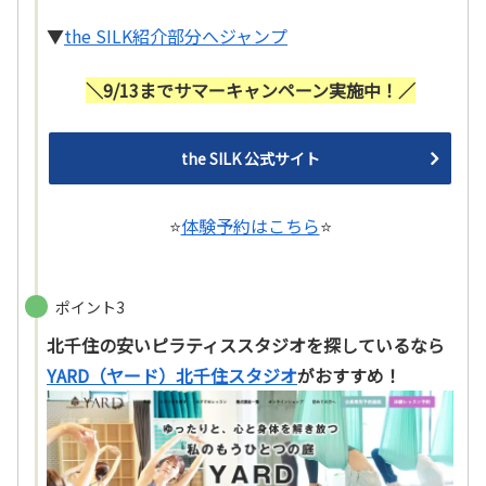
▼
the SILK紹介部分へジャンプ
＼9/13までサマーキャンペーン実施中！
／
the SILK 公式サイト
⭐
体験予約はこちら
⭐
ポイント3
北千住の安いピラティススタジオを探しているなら
YARD（ヤード）北千住スタジオ
がおすすめ！