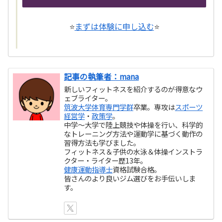
⭐
まずは体験に申し込む
⭐
記事の執筆者：mana
新しいフィットネスを紹介するのが得意なウ
ェブライター。
筑波大学体育専門学群
卒業。専攻は
スポーツ
経営学
・
政策学
。
中学～大学で陸上競技や体操を行い、科学的
なトレーニング方法や運動学に基づく動作の
習得方法も学びました。
フィットネス＆子供の水泳＆体操インストラ
クター・ライター歴13年。
健康運動指導士
資格試験合格。
皆さんのより良いジム選びをお手伝いしま
す。