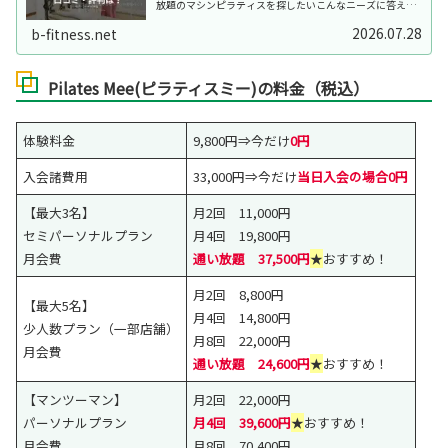
放題のマシンピラティスを探したいこんなニーズに答えま
す。ピラティスミー（Pilates Mee）は、「最大3名までの
完全少人数制※」…
2026.07.28
b-fitness.net
Pilates Mee(ピラティスミー)の料金（税込）
体験料金
9,800円⇒今だけ
0円
入会諸費用
33,000円⇒今だけ
当日入会の場合0円
【最大3名】
月2回 11,000円
セミパーソナルプラン
月4回 19,800円
月会費
通い放題 37,500円
★
おすすめ！
月2回 8,800円
【最大5名】
月4回 14,800円
少人数プラン（一部店舗）
月8回 22,000円
月会費
通い放題 24,600円
★
おすすめ！
【マンツーマン】
月2回 22,000円
パーソナルプラン
月4回 39,600円
★
おすすめ！
月会費
月8回 70,400円