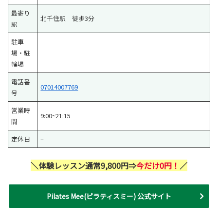
最寄り
北千住駅 徒歩3分
駅
駐車
場・駐
輪場
電話番
07014007769
号
営業時
9:00~21:15
間
定休日
–
＼体験レッスン通常9,800円⇒
今だけ0円！
／
Pilates Mee(ピラティスミー) 公式サイト