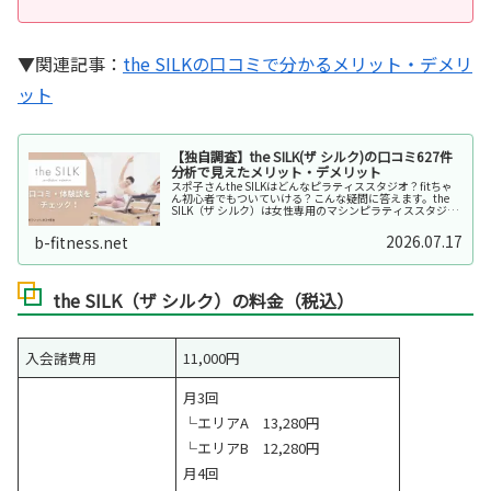
▼関連記事：
the SILKの口コミで分かるメリット・デメリ
ット
【独自調査】the SILK(ザ シルク)の口コミ627件
分析で見えたメリット・デメリット
スポ子さんthe SILKはどんなピラティススタジオ？fitちゃ
ん初心者でもついていける？こんな疑問に答えます。the
SILK（ザ シルク）は女性専用のマシンピラティススタジオ
です。SNSではかなり多数の高評価を得ているthe SILK
で…
2026.07.17
b-fitness.net
the SILK（ザ シルク）の料金（税込）
入会諸費用
11,000円
月3回
└エリアA 13,280円
└エリアB 12,280円
月4回