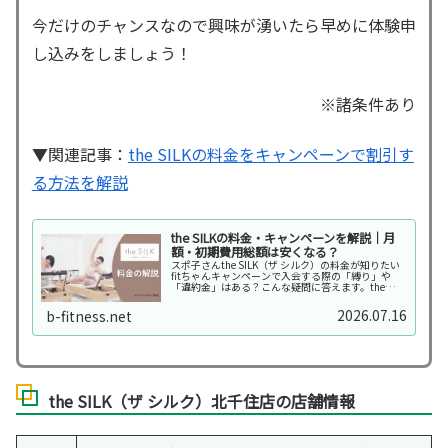
今だけのチャンスなので興味が湧いたら早めに体験申
し込みをしましょう！
※諸条件あり
▼関連記事：
the SILKの料金をキャンペーンで割引す
る方法を解説
the SILKの料金・キャンペーンを解説｜月
額・初期費用総額は安くなる？
スポ子さんthe SILK（ザ シルク）の料金が知りたい
fitちゃんキャンペーンで入会する際の「縛り」や
「違約金」はある？こんな疑問に答えます。the
SILK（ザ シルク）は女性専用マシンピラティススタ
ジオです。音楽に合わせてグループピラ…
2026.07.16
b-fitness.net
the SILK（ザ シルク）北千住店の店舗情報