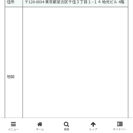
住所
〒120-0034 東京都足立区千住３丁目１−１４ 柏光ビル 4階
地図
メニュー
ホーム
検索
トップ
サイドバー