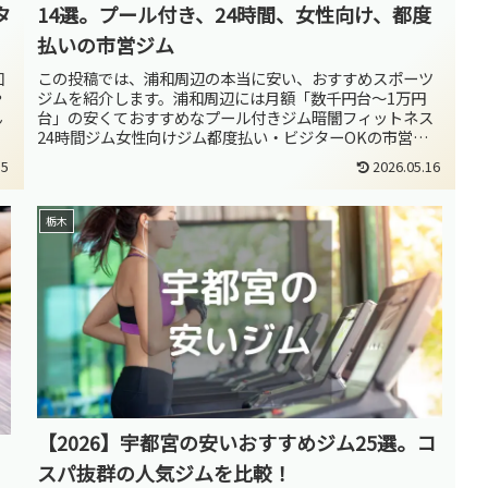
タ
14選。プール付き、24時間、女性向け、都度
払いの市営ジム
知
この投稿では、浦和周辺の本当に安い、おすすめスポーツ
や
ジムを紹介します。浦和周辺には月額「数千円台～1万円
ん
台」の安くておすすめなプール付きジム暗闇フィットネス
24時間ジム女性向けジム都度払い・ビジターOKの市営ジ
ムがあります。これらを「ジャン...
15
2026.05.16
栃木
【2026】宇都宮の安いおすすめジム25選。コ
スパ抜群の人気ジムを比較！