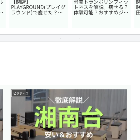
ル
【閉店】
暗闇トランポリンフィッ
PLAYGROUND(プレイグ
トネスを解説。痩せる？
エ
ラウンド)で痩せた？暗
体験可能？おすすめジム
闇HIITのメリットデメリ
もチェック！
ット
ピラティス