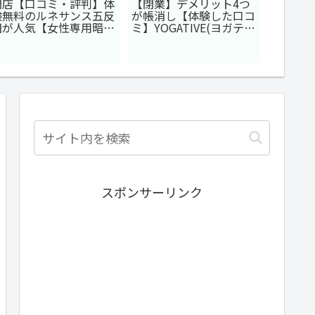
閉店【口コミ・評判】体
【閉業】デメリット4つ
【やめ
験無料のルネサンス五反
が帳消し【体験した口コ
ーの退
田が人気【女性専用暗闇
ミ】YOGATIVE(ヨガティ
ットネ
ワークアウト】
ブ)でオンラインパーソ
ナルヨガ
スポンサーリンク