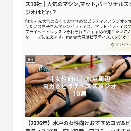
ス10社｜人気のマシン,マット,パーソナルス
ジオはどれ？
fitちゃん大宮の安くておすすめなピラティススタジオを
りたいスポ子さんマシンピラティス、マットピラティス
プライベートレッスンそれぞれのおすすめが知りたいこ
なニーズに応えます。mana大宮はピラティススタジオの
激戦区！今回はこ10社に厳...
2026.06.
ヨガ
【2026年】水戸の女性向けおすすめヨガ&ピ
ラティス10選 安い施設、口コミ、おすすめ