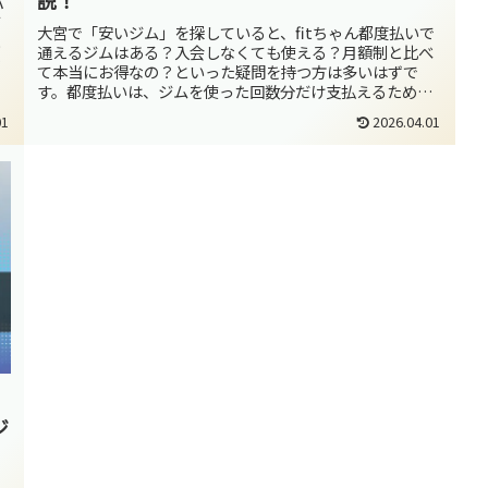
説！
パ
て
大宮で「安いジム」を探していると、fitちゃん都度払いで
に
通えるジムはある？入会しなくても使える？月額制と比べ
安
て本当にお得なの？といった疑問を持つ方は多いはずで
す。都度払いは、ジムを使った回数分だけ支払えるため一
見するとコスパが良く、まずはジ...
01
2026.04.01
ジ