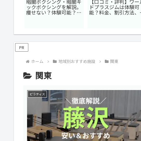
es(ボデ
暗闇ボクシング・暗闇キ
【口コミ・評判】ワー
るために
ックボクシングを解説。
ドプラスジムは体験可
？ベスト
痩せない？体験可能？お
能？料金、割引方法、
！
すすめジムもチェック！
ニタイムとの比較
PR
ホーム
地域別おすすめ施設
関東
関東
ピラティス