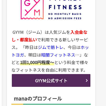
GYYM（ジーム）は人気ジムを
入会金な
し・都度払い
で利用できる新しいサービ
ス。 「昨日は
ジムで筋トレ
、今日は
ホッ
トヨガ
、明日は
暗闇フィットネス
…」な
どと
1回1,000円程度～
という料金で様々
なフィットネスを自由に利用できます。
GYYM公式サイト
manaのプロフィール