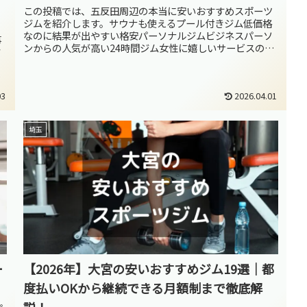
この投稿では、五反田周辺の本当に安いおすすめスポーツ
ジムを紹介します。サウナも使えるプール付きジム低価格
なのに結果が出やすい格安パーソナルジムビジネスパーソ
事
ンからの人気が高い24時間ジム女性に嬉しいサービスの女
タ
性向けジムビジター料金・都度払...
ヨ
で
03
2026.04.01
埼玉
ー
【2026年】大宮の安いおすすめジム19選｜都
度払いOKから継続できる月額制まで徹底解