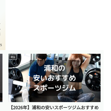
て
多
無
ス
15
埼玉
【2026年】浦和の安いスポーツジムおすすめ