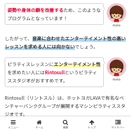
姿勢や身体の癖を改善する
ため、このような
プログラムとなっています！
mana
したがって、
音楽に合わせたエンターテイメント性の高い
レッスンを求める人には向かない
でしょう。
ピラティスレッスンに
エンターテイメント性
を求めたい人には
Rintosull
というピラティ
ススタジオがおすすめです。
mana
Rintosull（リントスル）は、ホットヨガLAVAで有名なベ
ンチャーバンクグループが展開するマシンピラティススタ
ジオです。
大人数で音楽に合わせてエクササイズする
タイプのピラテ
メニュー
ホーム
検索
トップ
サイドバー