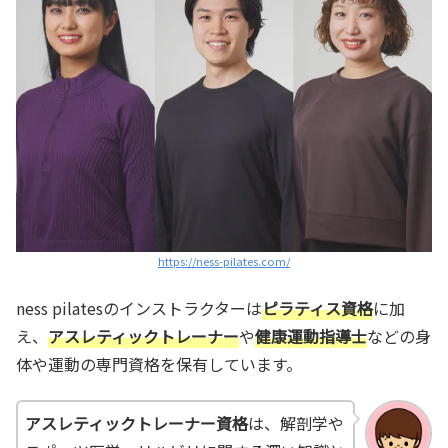
https://ness-pilates.com/
ness pilatesのインストラクターは
ピラティス資格
に加
え、
アスレティックトレーナー
や
健康運動指導士
などの身
体や運動の専門資格を保有しています。
アスレティックトレーナー資格
は、解剖学や