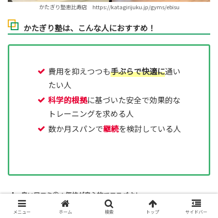
かたぎり塾恵比寿店 https://katagirijuku.jp/gyms/ebisu
かたぎり塾は、こんな人におすすめ！
費用を抑えつつも
手ぶらで快適に
通い
たい人
科学的根拠
に基づいた安全で効果的な
トレーニングを求める人
数か月スパンで
継続
を検討している人
良い口コミ①：価格が良心的でコスパよし
メニュー
ホーム
検索
トップ
サイドバー