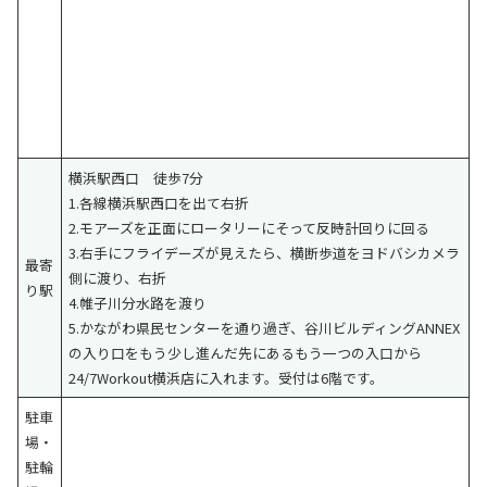
横浜駅西口 徒歩7分
1.各線横浜駅西口を出て右折
2.モアーズを正面にロータリーにそって反時計回りに回る
3.右手にフライデーズが見えたら、横断歩道をヨドバシカメラ
最寄
側に渡り、右折
り駅
4.帷子川分水路を渡り
5.かながわ県民センターを通り過ぎ、谷川ビルディングANNEX
の入り口をもう少し進んだ先にあるもう一つの入口から
24/7Workout横浜店に入れます。受付は6階です。
駐車
場・
駐輪