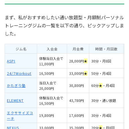
まず、私がおすすめしたい通い放題型・月額制パーソナル
トレーニングジムの一覧を以下の通り、ピックアップしま
した。
ジム名
入会金
月会費
時間・月回数
体験当日入会で
ASPI
28,000円
★
30分・月8回
×
11,000円
24/7Workout
16,500円
33,000円
★
50分・月4回
〇
当日入会で
かたぎり塾
30,800円
60分
★
・月4回
〇
20,000円
体験当日入会で
ELEMENT
43,780円
30分・通い放題
〇
16,500円
エクササイズコ
19,800円
17,600円
30分・月4回
〇
ーチ
NEXUS
33,000円
35,200円
20分
★
・月8回
×