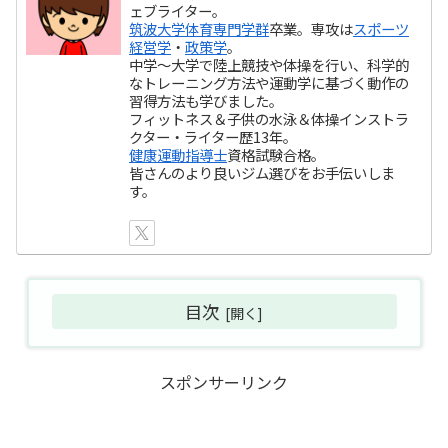
ェブライター。
筑波大学体育専門学群
卒業。専攻は
スポーツ
経営学
・
政策学
。
中学～大学で陸上競技や体操を行い、科学的
なトレーニング方法や運動学に基づく動作の
習得方法も学びました。
フィットネス＆子供の水泳＆体操インストラ
クター・ライター歴13年。
健康運動指導士
資格試験合格。
皆さんのより良いジム選びをお手伝いしま
す。
目次
スポンサーリンク