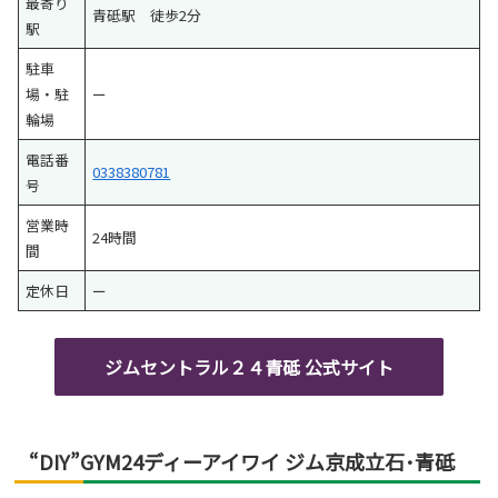
最寄り
青砥駅 徒歩2分
駅
駐車
場・駐
ー
輪場
電話番
0338380781
号
営業時
24時間
間
定休日
ー
ジムセントラル２４青砥 公式サイト
“DIY”GYM24ディーアイワイ ジム京成立石･青砥