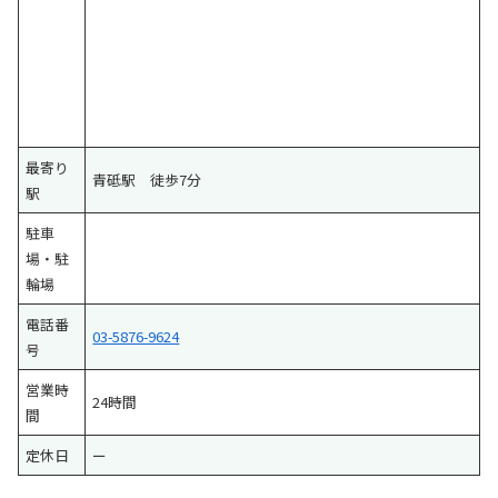
最寄り
青砥駅 徒歩7分
駅
駐車
場・駐
輪場
電話番
03-5876-9624
号
営業時
24時間
間
定休日
ー