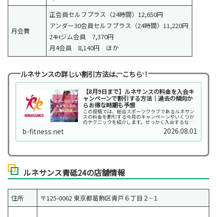
正会員セルフプラス（24時間）12,650円
アンダー30会員セルフプラス（24時間）11,220円
月会費
24Hジム会員 7,370円
月4会員 8,140円 ほか
ルネサンスの詳しい割引方法は、こちら！
【8月9日まで】ルネサンスの料金を入会キ
ャンペーンで割引する方法｜過去の傾向か
らお得な時期も予想
この投稿では、総合スポーツクラブであるルネサン
スの料金を割引する今月のキャンペーンやいくつか
のテクニックを紹介します。せっかく入会するなら
できるだけ割安なキャンペーン価格で入会したいで
2026.08.01
b-fitness.net
すよね。過去キャンペーンの情報も踏まえ、入会に
最適な時期...
ルネサンス青砥24の店舗情報
住所
〒125-0062 東京都葛飾区青戸６丁目２−１