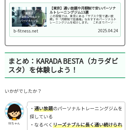
【東京】通い放題や月額制で安いパーソナ
ルトレーニングジム13選
この投稿では、東京にある「サブスク型で通い放
題」や「月額制で低価格」なおすすめパーソナルト
レーニングジムを紹介します。 これまでパーソナ
ルトレーニングジムといえば、「2か月16回のトレ
ーニング指導と食事指導を受けて総額20～30万円を
2025.04.24
b-fitness.net
支払う…
まとめ：KARADA BESTA（カラダビ
スタ）を体験しよう！
いかがでしたか？
・
通い放題
のパーソナルトレーニングジムを
探している
・なるべく
リーズナブルに長く通い続けられ
fitちゃん