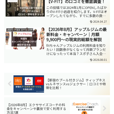
【V-FIT】の口コミを徹底調査！
この投稿では2024年1月にOPENしたばか
りのV-FIT小岩店を紹介します。V-FITはオ
ープンしたてながら、すでに多数の良い
口コミ・評判が寄せられており、今後小
2024.04.27
岩で大注目のパーソナルトレーニングジ
ムです。今回は、V-FIT小岩店に寄せら...
【2026年8月】アップルジムの最
パーソナルトレーニング
新料金・キャンペーン｜月額
9,900円～の現実的総額を解説
fitちゃんアップルジムの利用料金を知り
たい！回数券がなくなって月額プランだ
けになったって本当？スポ子さん入会金
が安くなるキャンペーンってやってない
2026.08.01
かな？このような疑問に答えるべく、今
回の投稿ではアップルジムの最新料金プ
ランとキャンペーンを...
【新宿のプール付きジム】ティップネス
vsルネサンスvsジェクサー｜口コミや特
徴を比較！
【2026年8月】エクササイズコーチの料
金をキャンペーンや裏技で安く利用する
方法7選