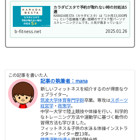
カラダビスタで予約が取れない時の対処法5
選
KARADABESTA（カラダビスタ）は「1か月33,000円
～」という低価格で通い放題のサブスク型パーソナ
ルトレーニングジムです。人気が高まっているジム
ですがfitちゃん入会したいけど予約が取れないんじ
ゃないか心配スポ子さんうまく予約が取…
2025.01.26
b-fitness.net
この記事を書いた人
記事の執筆者：mana
新しいフィットネスを紹介するのが得意なウ
ェブライター。
筑波大学体育専門学群
卒業。専攻は
スポーツ
経営学
・
政策学
。
中学～大学で陸上競技や体操を行い、科学的
なトレーニング方法や運動学に基づく動作の
習得方法も学びました。
フィットネス＆子供の水泳＆体操インストラ
クター・ライター歴13年。
健康運動指導士
資格試験合格。