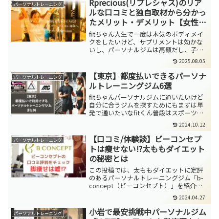
能なAIパーソナルトレーニングジムで
Rprecious(リプレシャス)のリア
パーソナルトレーニング
す。パーソナルト...
ルな口コミと独自取材から分かっ
たメリット・デメリット【女性専
用ジム】
fitちゃん人生で一度は本気のボディメイ
クをしたいけど、サプリメントは効かな
いし、パーソナルジムは高額だし、子供
もいるし…そんなふうに思っていません
2025.08.05
か？この投稿では、そのような悩みを解
決する、埼玉県内に店舗を展開している
【東京】都度払いできるパーソナ
パーソナルトレーニング
女性専用パーソナルト...
ルトレーニングジム6選
fitちゃんパーソナルジムに通いたいけど
自分に合うジムを探すためにもまずは単
発で通いたいなfitくん普段はスポーツジ
ムに通っているけどたまにパーソナルジ
2024.10.12
ムでプロにアドバイスをもらいたい！都
度払い（単発）で利用できるパーソナル
【口コミ/体験談】ビーコンセプ
パーソナルトレーニング
トレーニングジム...
トは瘦せない!?太ももダイエット
の秘密とは
この投稿では、太ももダイエットに定評
のあるパーソナルトレーニングジム「b-
concept（ビーコンセプト）」を紹介し
ます。ビーコンセプトは「足痩せ」「太
2024.04.27
ももダイエット」を謳う異色のパーソナ
ルトレーニングジムで、これまで自分の
小岩で最安挑戦中パーソナルジム
パーソナルトレーニング
体形に悩んできた...