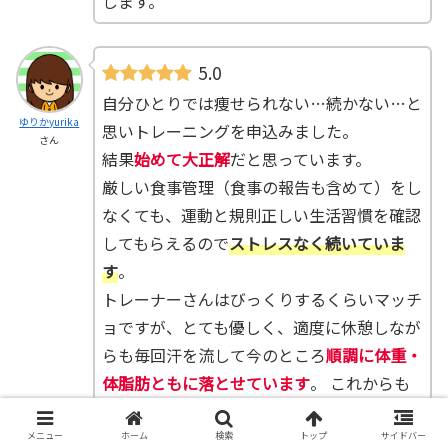
します。
5.0
自分ひとりでは痩せられない…続かない…と
ゆりかyurika
思いトレーニングを申込みました。
さん
結果
始めて大正解
だと思っています。
厳しい食事管理（食事の報告も含めて）をし
なくても、運動と規則正しい生活習慣を確認
してもらえるので
ストレスなく続いていま
す
。
トレーナーさんはびっくりするくらいマッチ
ョですが、とても優しく、適度に休憩しなが
らも毎回汗を流して今のところ
順調に体重・
体脂肪ともに落とせています
。 これからも
よろしくお願いします。
メニュー
ホーム
検索
トップ
サイドバー