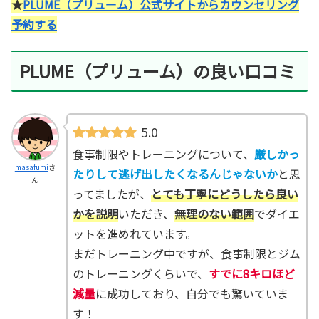
★
PLUME（プリューム）公式サイトからカウンセリング
予約する
PLUME（プリューム）の良い口コミ
5.0
食事制限やトレーニングについて、
厳しかっ
masafumi
さ
たりして逃げ出したくなるんじゃないか
と思
ん
ってましたが、
とても丁寧にどうしたら良い
かを説明
いただき、
無理のない範囲
でダイエ
ットを進めれています。
まだトレーニング中ですが、食事制限とジム
のトレーニングくらいで、
すでに8キロほど
減量
に成功しており、自分でも驚いていま
す！