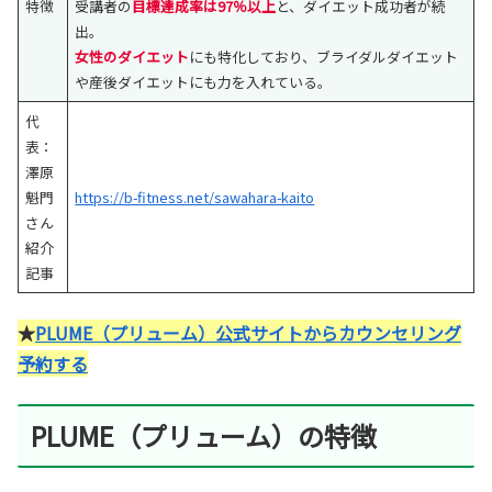
特徴
受講者の
目標達成率は97％以上
と、ダイエット成功者が続
出。
女性のダイエット
にも特化しており、ブライダルダイエット
や産後ダイエットにも力を入れている。
代
表：
澤原
魁門
https://b-fitness.net/sawahara-kaito
さん
紹介
記事
★
PLUME（プリューム）公式サイトからカウンセリング
予約する
PLUME（プリューム）の特徴