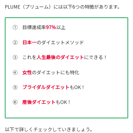
PLUME（プリューム）には以下6つの特徴があります。
① 目標達成率
97％
以上
②
日本一
のダイエットメソッド
③ これを
人生最後のダイエット
にできる！
④
女性
のダイエットにも特化
⑤
ブライダルダイエット
もOK！
⑥
産後ダイエット
もOK！
以下で詳しくチェックしていきましょう。