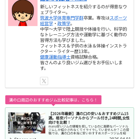
新しいフィットネスを紹介するのが得意なウ
ェブライター。
筑波大学体育専門学群
卒業。専攻は
スポーツ
経営学
・
政策学
。
中学～大学で陸上競技や体操を行い、科学的
なトレーニング方法や運動学に基づく動作の
習得方法も学びました。
フィットネス＆子供の水泳＆体操インストラ
クター・ライター歴13年。
健康運動指導士
資格試験合格。
皆さんのより良いジム選びをお手伝いしま
す。
溝の口周辺のおすすめジム比較記事は、こちら！
【2026年最新】溝の口の安い＆おすすめジム15
選。格安パーソナルからプール付き,24時間,女性
向けを比較！
mana安いジムの情報を探しているのに高額なパーソナル
ジムしか紹介されなくてイライラしていませんか？この投
稿では、溝の口の本当に安いおすすめスポーツジムを紹介
します。※タップして好きなジャンルのジムにジャンプで
2026.04.01