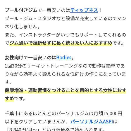
プール付きジム
で一番安いのは
ティップネス
！
プール・ジム・スタジオなど設備が充実しているのでマン
ネリ化しません。
また、インストラクターがいつでもサポートしてくれるの
で
ジム通いで挫折せずに長く続けたい人におすすめ
です。
女性向け
で一番安い
のは
Bodies
。
1回30分のサーキットトレーニングなので動作は簡単であ
りながら効率よく鍛えられる女性向けの作りになっていま
す。
健康増進・運動習慣をつけることを目的とする女性におす
すめ
です。
千葉市にあるほとんどのパーソナルジムは月額15,000円
以下をクリアしていませんが、
パーソナルジムASPI
は
「8,840円/月～」という低価格で始められます。