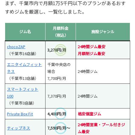
まず、千葉市内で月額1万5千円以下のプランがあるおす
すめジムを厳選し、一覧化しました。
月額料金
ジム名
施設ジャンル
（税込）
chocoZAP
24時間ジム最安
3,278円/月
（千葉市16店舗）
月額制ジム最安
エニタイムフィット
千葉中央店の
ネス
場合
24時間ジム
（千葉市13店舗）
7,700円/月
スマートフィット
100
7,370円/月
24時間ジム
（千葉市3店舗）
Private Box Fit
4,400円/月
格安個室ジム
24時間営業・プール付きジ
ティップネス
7,590円/月～
ム最安