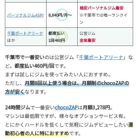
格安パーソナルジム最安
パーソナルジムASPI
8,840円/月～
※千葉市では唯一ランクイ
ン
千葉ポートアリーナ
都度払い
公営ジム
ほか
1回460円
全体最安
千葉市で一番安い
のは公営ジム「
千葉ポートアリーナ
」な
ど。
都度払い460円/回
です。
まずは試しにジムを使ってみたい人におすすめ。
ただし、
月間8回以上使う場合は、月額制のchocoZAPの
方が安く
なります。
24時間ジム
で一番安い
chocoZAP
は
月額3,278円
。
マシンは最低限ですが、様々なオプションサービス有。
とにかくハードルを低くして気軽にジムデビューしたい
運
動初心者の人に特におすすめ
です。