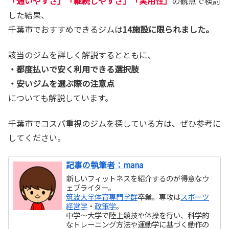
「通いやすさ」「継続しやすさ」「実用性」
の観点で検討
した結果、
千葉市でおすすめできるジムは
14施設に限られました。
該当のジムを詳しく解説するとともに、
・都度払いで安く利用できる選択肢
・安いジムを選ぶ際の注意点
についても解説しています。
千葉市でコスパ重視のジムを探している方は、ぜひ参考に
してください。
記事の執筆者：mana
新しいフィットネスを紹介するのが得意なウ
ェブライター。
筑波大学体育専門学群
卒業。専攻は
スポーツ
経営学
・
政策学
。
中学～大学で陸上競技や体操を行い、科学的
なトレーニング方法や運動学に基づく動作の