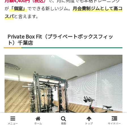
月額4,400円（税込）
で、月に何度でも本格トレーニング
が
「個室」
でできる新しいジム。
月会費制ジムとして高コ
スパ
と言えます。
Private Box Fit（プライベートボックスフィッ
ト）千葉店
メニュー
ホーム
検索
トップ
サイドバー